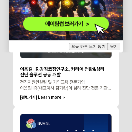
오늘 하루 보지 않기
닫기
이음길HR·강점코칭연구소, 커리어 전환&심리
진단 솔루션 공동 개발
전직지원컨설팅 및 기업교육 전문기업
이음길HR(대표이사 김기완)이 심리 진단 전문 기관인
㈜강점코칭심리연구소(대표 이병걸)와 공동 개발한
[관련기사] Learn more >
'커리어이음진단'과 '강점이음진단'을 7월 1일
선보였다. 성인들이 자신의 강점과 경력 특성을
진단하고, 이를 바탕으로 커리어 경로를 설계할 수
있도록 돕는 솔루션이다.