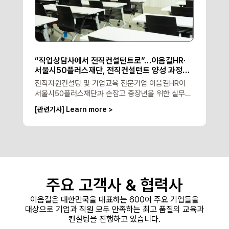
“직업상담사에서 전직컨설턴트로”…이음길HR·
서울시50플러스재단, 전직컨설턴트 양성 과정
개설
전직지원컨설팅 및 기업교육 전문기업 이음길HR이
서울시50플러스재단과 손잡고 중장년을 위한 실무형
전직컨설턴트 양성과정을 진행한다.
[관련기사] Learn more >
주요 고객사 &
협력사
이음길은 대한민국을 대표하는 600여 주요 기업들을
대상으로
기업과 직원 모두 만족하는 최고 품질의 교육과
컨설팅을 진행하고 있습니다.