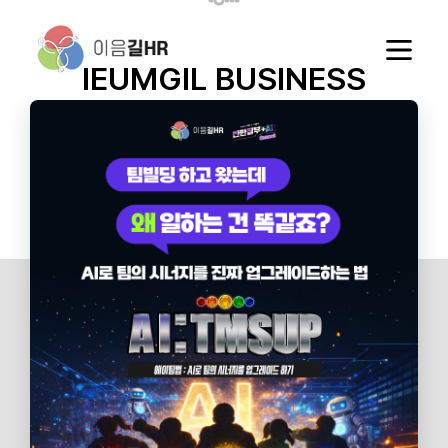
자신만의 경력전환을 완성하다.
IEUMGIL
BUSINESS
대상자 특징과 니즈에 맞는 최고의 교육과 컨설팅을 통해
Learning &
여러분의 행복을 잇습니다.
Outplacement
Life Design
Development
IEUM Tech
전직지원
생애설계
기업교육
지원시스템
NEWS &
NOTICE
이음길의 최신 소식과 보도자료를 확인하실 수 있습니다.