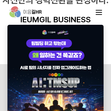
자신만의 경력전환을 완성하다.
IEUMGIL
BUSINESS
대상자 특징과 니즈에 맞는 최고의 교육과 컨설팅을 통해
Learning &
여러분의 행복을 잇습니다.
Outplacement
Life Design
Development
IEUM Tech
전직지원
생애설계
기업교육
지원시스템
NEWS &
NOTICE
이음길의 최신 소식과 보도자료를 확인하실 수 있습니다.