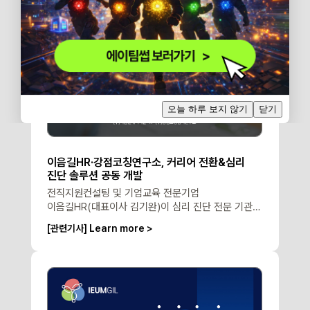
오늘 하루 보지 않기
닫기
이음길HR·강점코칭연구소, 커리어 전환&심리
진단 솔루션 공동 개발
전직지원컨설팅 및 기업교육 전문기업
이음길HR(대표이사 김기완)이 심리 진단 전문 기관인
㈜강점코칭심리연구소(대표 이병걸)와 공동 개발한
[관련기사] Learn more >
'커리어이음진단'과 '강점이음진단'을 7월 1일
선보였다. 성인들이 자신의 강점과 경력 특성을
진단하고, 이를 바탕으로 커리어 경로를 설계할 수
있도록 돕는 솔루션이다.