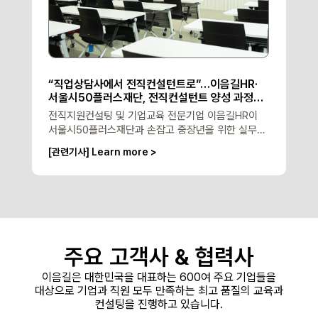
“직업상담사에서 전직컨설턴트로”…이음길HR·
서울시50플러스재단, 전직컨설턴트 양성 과정
개설
전직지원컨설팅 및 기업교육 전문기업 이음길HR이
서울시50플러스재단과 손잡고 중장년을 위한 실무형
전직컨설턴트 양성과정을 진행한다.
[관련기사] Learn more >
주요 고객사 &
협력사
이음길은 대한민국을 대표하는 600여 주요 기업들을
대상으로
기업과 직원 모두 만족하는 최고 품질의 교육과
컨설팅을 진행하고 있습니다.